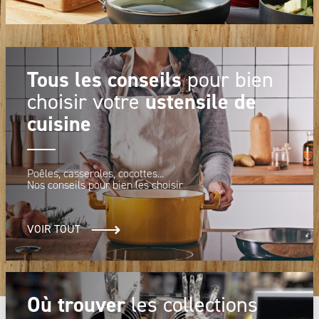
Tous les conseils
pour bien
ustensile de
choisir votre
cuisine
Poêles, casseroles, cocottes...
Nos conseils pour bien les choisir
VOIR TOUT
Où trouver
les collections