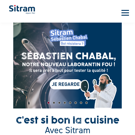
Panneau de gestion des cookies
Aller
au
contenu
principal
C'est si bon la cuisine
Avec Sitram