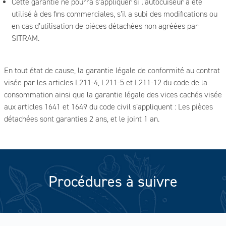
Cette garantie ne pourra s’appliquer si l’autocuiseur a été
utilisé à des fins commerciales, s’il a subi des modifications ou
en cas d’utilisation de pièces détachées non agréées par
SITRAM.
En tout état de cause, la garantie légale de conformité au contrat
visée par les articles L211-4, L211-5 et L211-12 du code de la
consommation ainsi que la garantie légale des vices cachés visée
aux articles 1641 et 1649 du code civil s’appliquent : Les pièces
détachées sont garanties 2 ans, et le joint 1 an.
Procédures à suivre