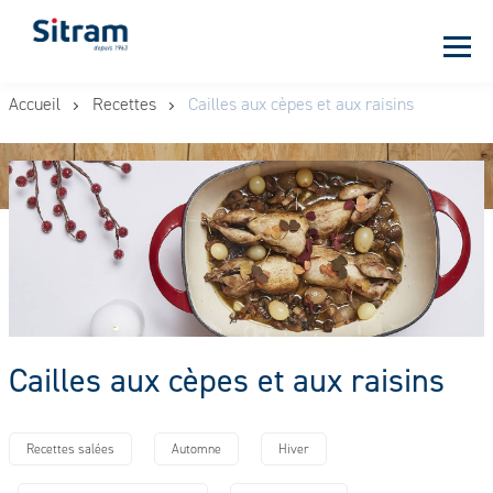
Panneau de gestion des cookies
Aller
Accueil
Recettes
Cailles aux cèpes et aux raisins
au
contenu
principal
Cailles aux cèpes et aux raisins
Recettes salées
Automne
Hiver