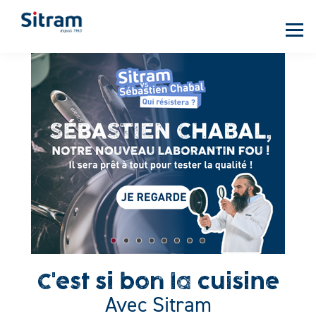
Panneau de gestion des cookies
Aller
au
contenu
principal
C'est si bon la cuisine
Avec Sitram