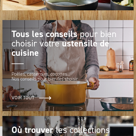
Tous les conseils
pour bien
ustensile de
choisir votre
cuisine
Poêles, casseroles, cocottes...
Nos conseils pour bien les choisir
VOIR TOUT
Où trouver
les collections