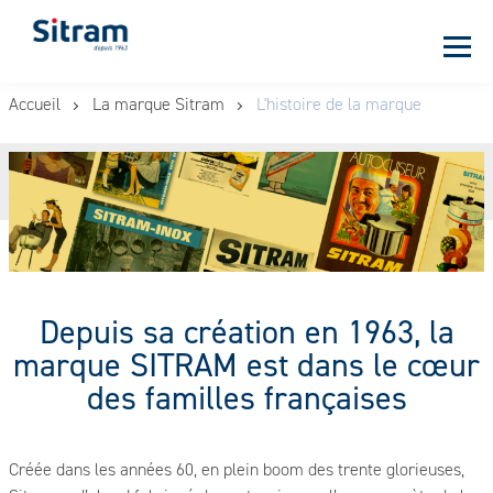
Panneau de gestion des cookies
Aller
Accueil
La marque Sitram
L'histoire de la marque
au
contenu
principal
Depuis sa création en 1963, la
marque SITRAM est dans le cœur
des familles françaises
Créée dans les années 60, en plein boom des trente glorieuses,