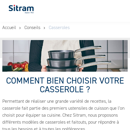
Panneau de gestion des cookies
Aller
Accueil
Conseils
Casseroles
au
contenu
principal
COMMENT BIEN CHOISIR VOTRE
CASSEROLE ?
Permettant de réaliser une grande variété de recettes, la
casserole fait partie des premiers ustensiles de cuisson que l’on
choisit pour équiper sa cuisine. Chez Sitram, nous proposons
différents modèles de casseroles et faitouts, pour répondre à
tous les besoins et à toutes les préférences.