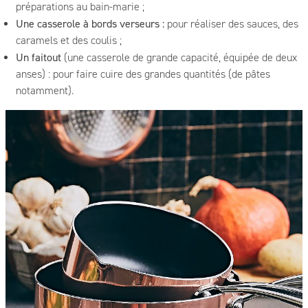
préparations au bain-marie ;
Une casserole à bords verseurs :
pour réaliser des sauces, des
caramels et des coulis ;
Un faitout
(une casserole de grande capacité, équipée de deux
anses) : pour faire cuire des grandes quantités (de pâtes
notamment).