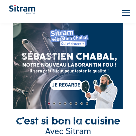
Panneau de gestion des cookies
Aller
au
contenu
principal
C'est si bon la cuisine
Avec Sitram