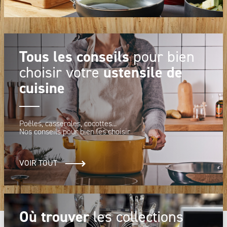
Tous les conseils
pour bien
ustensile de
choisir votre
cuisine
Poêles, casseroles, cocottes...
Nos conseils pour bien les choisir
VOIR TOUT
Où trouver
les collections