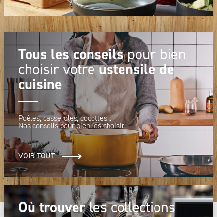
Tous les conseils
pour bien
ustensile de
choisir votre
cuisine
Poêles, casseroles, cocottes...
Nos conseils pour bien les choisir
VOIR TOUT
Où trouver
les collections