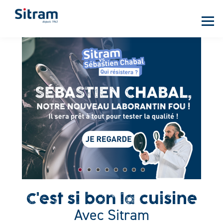
Panneau de gestion des cookies
Aller
au
contenu
principal
C'est si bon la cuisine
Avec Sitram