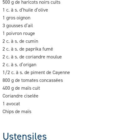
500 g de haricots noirs cuits
1 c. à s. d’huile d’olive
1 gros oignon
3 gousses d’ail
1 poivron rouge
2 c. à s. de cumin
2 c. à s. de paprika fumé
2 c. à s. de coriandre moulue
2 c. à s. d’origan
1/2 c. à s. de piment de Cayenne
800 g de tomates concassées
400 g de maïs cuit
Coriandre ciselée
1 avocat
Chips de maïs
Ustensiles