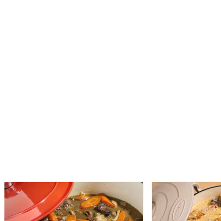
Avec sa forme ronde et peu profonde, la poêle est
parfaite pour cuire à votre goût toutes sortes de pièces
de viande ou encore burgers, de poissons entiers ou en
darnes, mais aussi faire dorer et sauter vos légumes,
pâtes ou céréales.