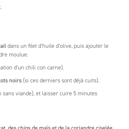
.
ail
dans un filet d’huile d’olive, puis ajouter le
ndre moulue.
ation d’un chili con carne).
cots noirs
(si ces derniers sont déjà cuits).
 sans viande), et laisser cuire 5 minutes
t, des chips de maïs et de la coriandre ciselée.