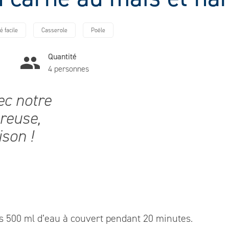
té facile
Casserole
Poêle
Quantité
4 personnes
ec notre
ureuse,
ison !
 500 ml d’eau à couvert pendant 20 minutes.