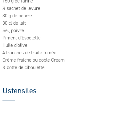
150 g de farine
½ sachet de levure
30 g de beurre
30 cl de lait
Sel, poivre
Piment d’Espelette
Huile d’olive
4 tranches de truite fumée
Crème fraiche ou doble Cream
¼ botte de ciboulette
Ustensiles