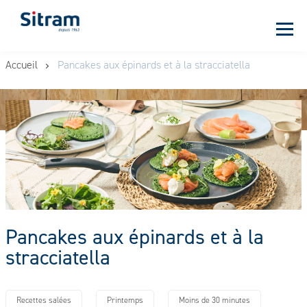
Panneau de gestion des cookies
Aller
Accueil
Pancakes aux épinards et à la stracciatella
au
contenu
principal
Pancakes aux épinards et à la
stracciatella
Recettes salées
Printemps
Moins de 30 minutes