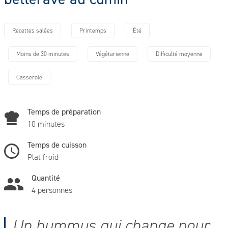
Recettes salées
Printemps
Été
Moins de 30 minutes
Végétarienne
Difficulté moyenne
Casserole
Temps de préparation
10 minutes
Temps de cuisson
Plat froid
Quantité
4 personnes
Un hummus qui change pour