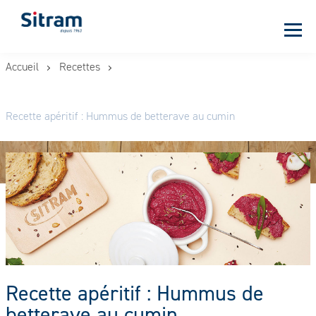
Panneau de gestion des cookies
Aller
Accueil
Recettes
au
contenu
principal
Recette apéritif : Hummus de betterave au cumin
Recette apéritif : Hummus de
betterave au cumin