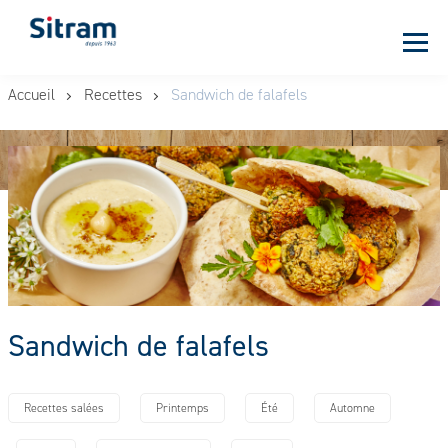
Panneau de gestion des cookies
Aller
Accueil
Recettes
Sandwich de falafels
au
contenu
principal
Sandwich de falafels
Recettes salées
Printemps
Été
Automne