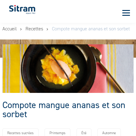
Panneau de gestion des cookies
Aller
Accueil
Recettes
Compote mangue ananas et son sorbet
au
contenu
principal
Compote mangue ananas et son
sorbet
Recettes sucrées
Printemps
Été
Automne