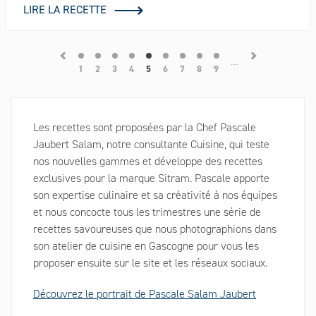
LIRE LA RECETTE
Pagination
…
Page
1
Page
2
Page
3
Page
4
Page
5
Page
6
Page
7
Page
8
Page
9
courante
Les recettes sont proposées par la Chef Pascale
Jaubert Salam, notre consultante Cuisine, qui teste
nos nouvelles gammes et développe des recettes
exclusives pour la marque Sitram. Pascale apporte
son expertise culinaire et sa créativité à nos équipes
et nous concocte tous les trimestres une série de
recettes savoureuses que nous photographions dans
son atelier de cuisine en Gascogne pour vous les
proposer ensuite sur le site et les réseaux sociaux.
Découvrez le portrait de Pascale Salam Jaubert