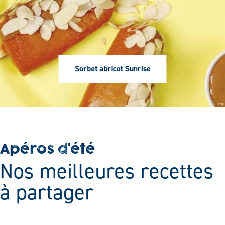
Sorbet abricot Sunrise
Sur
Apéros d'été
Titre
Nos meilleures recettes
titre
à partager