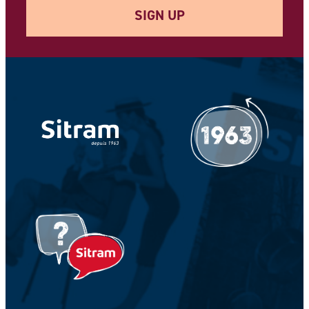
SIGN UP
Your e-mail address *
Your Name *
Your Firstname *
CAPTCHA