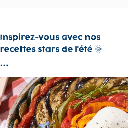
Sur
Inspirez-vous avec nos
titre
recettes stars de l'été 🌞
Titre
...
Composition
Première
visuel
image