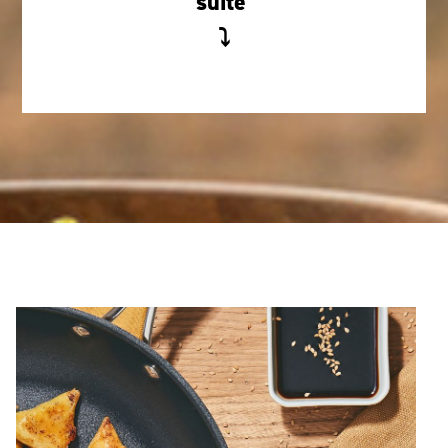
suite
⤵
Item Frise
Image
Chronologique