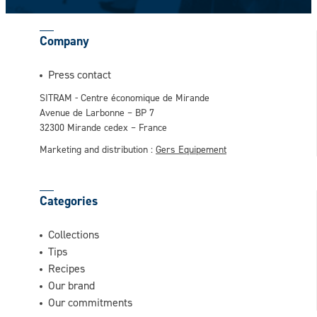
Company
This question is for testing whether or not
Press contact
you are a human visitor and to prevent
SITRAM - Centre économique de Mirande
automated spam submissions.
Avenue de Larbonne – BP 7
32300 Mirande cedex – France
Marketing and distribution :
Gers Equipement
Categories
Collections
Tips
Recipes
Our brand
Our commitments