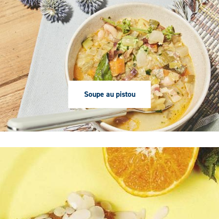
Soupe au pistou
Première
image