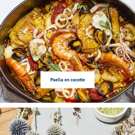
image
Paella en cocotte
Troisième
image
(Image
vertical)