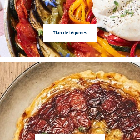
Tian de légumes
Deuxième
image